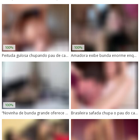
100%
100%
Peituda gulosa chupando pau de cachorro com vontade
Amadora exibe bunda enorme enquanto pratica zoofilia em vídeo vazado
100%
“Novinha de bunda grande oferece a buceta para o cachorro lamber”
Brasileira safada chupa o pau do cachorro com vontade