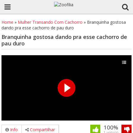
Home
»
Mulher Transando Com Cachorro
»
Branquinha gostosa
dando pra esse cachorro de pau duro
Branquinha gostosa dando pra esse cachorro de
pau duro
100%
Info
Compartilhar
1 voto(s)