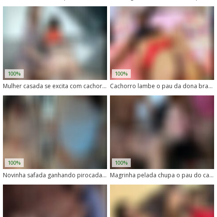
100%
100%
Mulher casada se excita com cachorro lambendo sua buceta
Cachorro lambe o pau da dona branca enquanto ela goza
100%
100%
Novinha safada ganhando pirocada em zoofilia quente
Magrinha pelada chupa o pau do cachorro com vontade