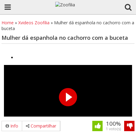
Home
»
Xvideos Zoofilia
»
Mulher dá espanhola no cachorro com a
buceta
Mulher dá espanhola no cachorro com a buceta
100%
Info
Compartilhar
1 voto(s)