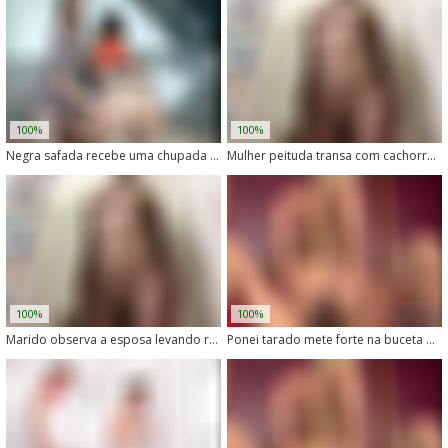
100%
100%
Negra safada recebe uma chupada gostosa do cachorro
Mulher peituda transa com cachorro em vídeo proibido
100%
100%
Marido observa a esposa levando rola de cachorro louco
Ponei tarado mete forte na buceta da coroa