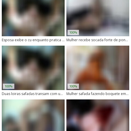
100%
Esposa exibe o cu enquanto pratica sexo com animais
Mulher recebe socada forte de ponei na buceta
100%
100%
Duas loiras safadas transam com um cachorro enorme
Mulher safada fazendo boquete em cachorro com muita vontade