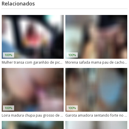
Relacionados
100%
100%
Mulher transa com garanhão de pica enorme em vídeo de zoofilia
Morena safada mama pau de cachorro com gosto
100%
100%
Loira madura chupa pau grosso de cachorro com safadeza
Garota amadora sentando forte no pau de cachorro