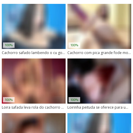
100%
100%
Cachorro safado lambendo o cu gostoso de uma morena
Cachorro com pica grande fode morena safada na brotheragem
100%
100%
Loira safada leva rola do cachorro e geme de prazer
Loirinha peituda se oferece para um cachorro de porte médio meter na sua buceta