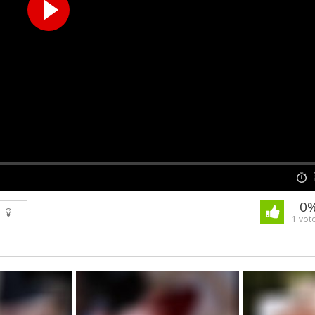
0
1 voto