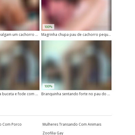
100%
Duas morenas cavalgam um cachorro enquanto transam sem parar
Magrinha chupa pau de cachorro pequeno
100%
Branquinha abre a buceta e fode com cachorro no vídeo
Branquinha sentando forte no pau do cachorro
o Com Porco
Mulheres Transando Com Animais
Zoofilia Gay