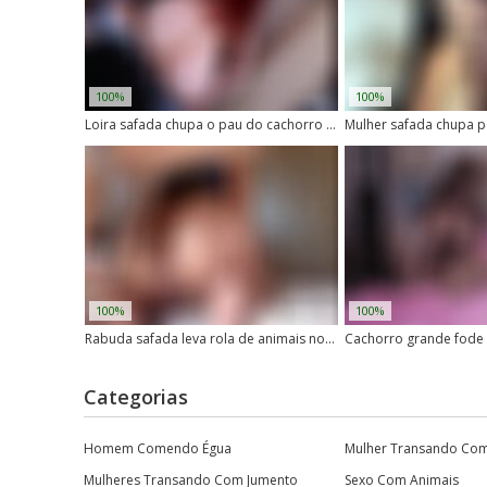
100%
100%
Loira safada chupa o pau do cachorro sem vergonha
100%
100%
Rabuda safada leva rola de animais no cu
Cachorro grande fode
Categorias
Homem Comendo Égua
Mulher Transando Co
Mulheres Transando Com Jumento
Sexo Com Animais