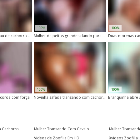
100%
100%
Mulher safada chupa pau de cachorro com vontade
Mulher de peitos grandes dando para seu cachorro
100%
100%
 coroa com força
Novinha safada transando com cachorro de pau grande
m Cachorro
Mulher Transando Com Cavalo
Mulher Transand
Videos de Zoofilia Em HD
Xvideos Zoofilia