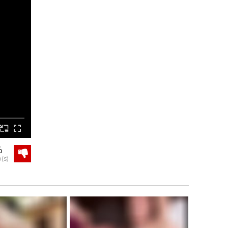
%
(s)