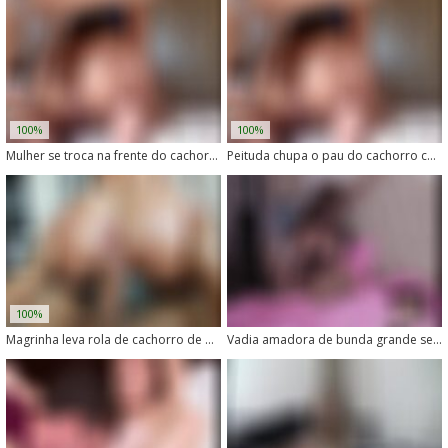
100%
100%
Mulher se troca na frente do cachorro e ele come sua buceta
Peituda chupa o pau do cachorro com vontade
100%
Magrinha leva rola de cachorro de quatro
Vadia amadora de bunda grande senta no pau grosso de cachorro