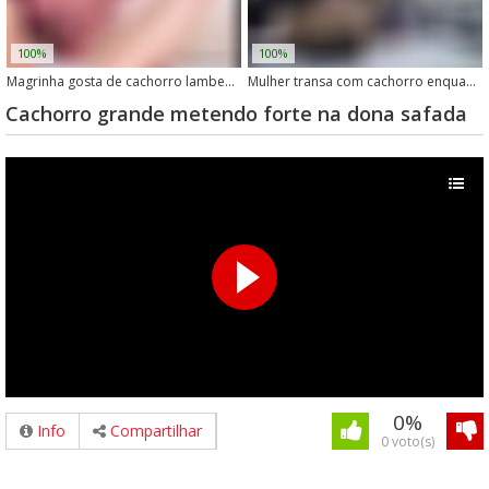
100%
100%
Magrinha gosta de cachorro lambendo e comendo sua buceta
Mulher transa com cachorro enquanto marido não está em casa
Cachorro grande metendo forte na dona safada
0%
Info
Compartilhar
0 voto(s)