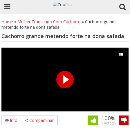
Home
»
Mulher Transando Com Cachorro
»
Cachorro grande
metendo forte na dona safada
Cachorro grande metendo forte na dona safada
100%
Info
Compartilhar
1 voto(s)