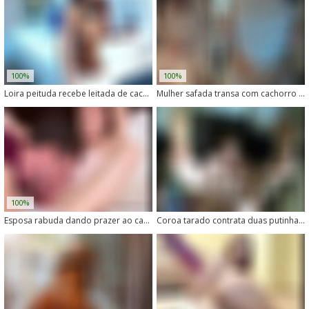
100%
100%
Loira peituda recebe leitada de cachorro na buceta
Mulher safada transa com cachorro no meio do mato
100%
Esposa rabuda dando prazer ao cachorro em flagrante amador
Coroa tarado contrata duas putinhas para transar com seu cachorro