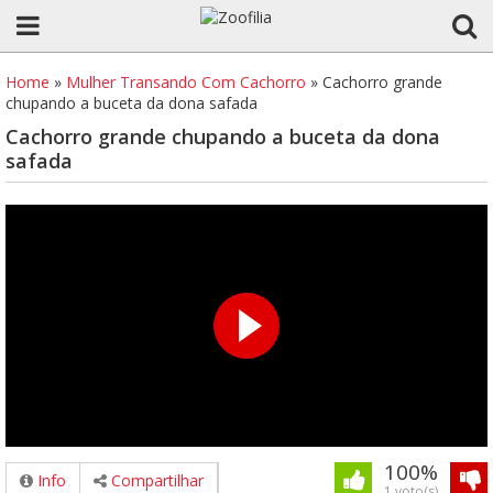
Home
»
Mulher Transando Com Cachorro
»
Cachorro grande
chupando a buceta da dona safada
Cachorro grande chupando a buceta da dona
safada
100%
Info
Compartilhar
1 voto(s)