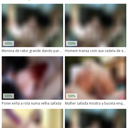
100%
100%
Morena de rabo grande dando para um cachorro com pau grosso
Homem transa com sua cadela de estimação na sacanagem
100%
100%
Ponei enfia a rola numa velha safada
Mulher safada mostra a buceta enquanto transa com cachorro