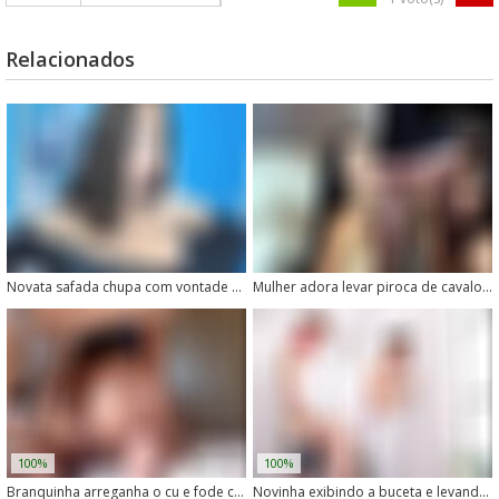
Relacionados
Novata safada chupa com vontade o pau do cachorro
Mulher adora levar piroca de cavalo na buceta
100%
100%
Branquinha arreganha o cu e fode com cachorro na cama
Novinha exibindo a buceta e levando rola de cachorro