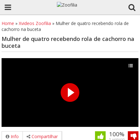
Home
»
Xvideos Zoofilia
»
Mulher de quatro recebendo rola de
cachorro na buceta
Mulher de quatro recebendo rola de cachorro na
buceta
100%
Info
Compartilhar
1 voto(s)