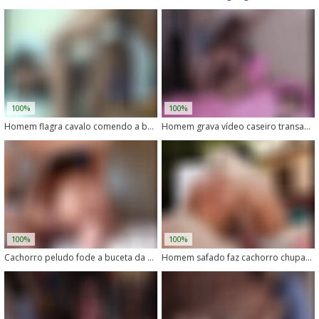
100%
100%
Homem flagra cavalo comendo a buceta de uma égua no cio
Homem grava vídeo caseiro transando com éguas
100%
100%
Cachorro peludo fode a buceta da dona sem dó
Homem safado faz cachorro chupar seu pau