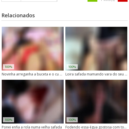
Relacionados
100%
100%
Novinha arreganha a buceta e o cu pra cachorro meter gostoso
Loira safada mamando vara do seu cachorro preferido
100%
100%
Ponei enfia a rola numa velha safada
Fodendo essa égua gostosa com toda a rola