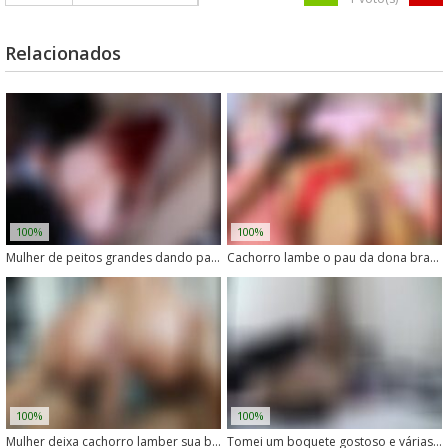
Relacionados
100%
100%
Mulher de peitos grandes dando para seu cachorro
Cachorro lambe o pau da dona branca enquanto ela goza
100%
100%
Mulher deixa cachorro lamber sua buceta rosa
Tomei um boquete gostoso e várias pirocadas do meu cachorro safado