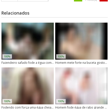
Relacionados
100%
100%
Fazendeiro safado fode a égua com vontade
Homem mete forte na buceta gostosa da égua safada
100%
100%
Fodendo com força uma égua cheia de tesão
Homem fode égua de rabo grande enquanto a esposa assiste