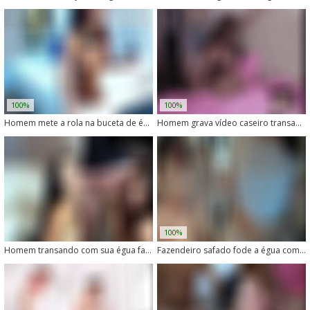
100%
100%
Homem mete a rola na buceta de égua em vídeo explícito
Homem grava vídeo caseiro transando com éguas
100%
Homem transando com sua égua favorita
Fazendeiro safado fode a égua com a pica dura