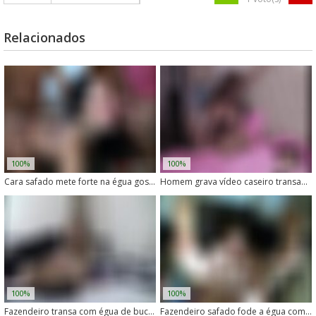
Relacionados
100%
100%
Cara safado mete forte na égua gostosa no meio da noite
Homem grava vídeo caseiro transando com éguas
100%
100%
Fazendeiro transa com égua de buceta gulosa
Fazendeiro safado fode a égua com vontade