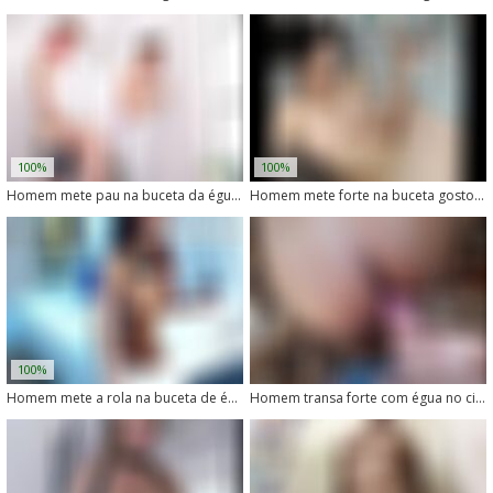
100%
100%
Homem mete pau na buceta da égua no cio
Homem mete forte na buceta gostosa da égua safada
100%
Homem mete a rola na buceta de égua em vídeo explícito
Homem transa forte com égua no cio e goza dentro