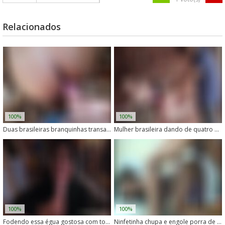
Relacionados
100%
100%
Duas brasileiras branquinhas transando com um cachorro
Mulher brasileira dando de quatro para um cachorro
100%
100%
Fodendo essa égua gostosa com toda a rola
Ninfetinha chupa e engole porra de cachorro em vídeo caseiro