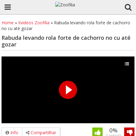
Home
»
Xvideos Zoofilia
»
Rabuda levando rola forte de cachorro
no cu até gozar
Rabuda levando rola forte de cachorro no cu até
gozar
0%
Info
Compartilhar
1 voto(s)