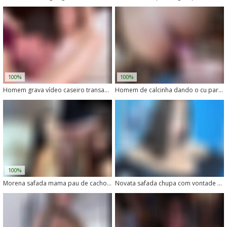
100%
100%
Homem grava vídeo caseiro transando com animais
Homem de calcinha dando o cu para cachorro tarado
100%
Morena safada mama pau de cachorro com gosto
Novata safada chupa com vontade o pau do cachorro