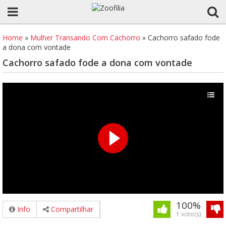
Home
»
Mulher Transando Com Cachorro
»
Cachorro safado fode
a dona com vontade
Cachorro safado fode a dona com vontade
100%
Info
Compartilhar
1 voto(s)