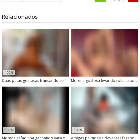
Relacionados
100%
Duas putas gostosas transando com um cachorro tarado
Morena gostosa levando rola na buceta carnuda
100%
100%
Morena safadinha ganhando vara de animal bem dotado
Amigas peitudas e devassas fazendo putaria com cavalo