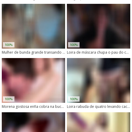
100%
100%
Mulher de bunda grande transando com animais de forma safada
Loira de máscara chupa o pau do cachorro pela primeira vez
100%
100%
Morena gostosa enfia cobra na buceta e fica arreganhada
Loira rabuda de quatro levando cachorro no cu