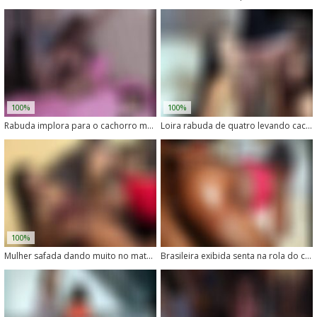
100%
100%
Rabuda implora para o cachorro meter com força na sua buceta
Loira rabuda de quatro levando cachorro no cu
100%
Mulher safada dando muito no mato com tesão
Brasileira exibida senta na rola do cachorro e goza sem vergonha