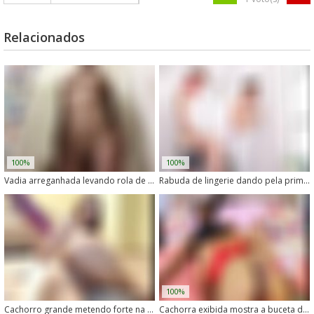
Relacionados
100%
100%
Vadia arreganhada levando rola de cachorro de quatro
Rabuda de lingerie dando pela primeira vez para um cachorro com pau enorme
100%
Cachorro grande metendo forte na dona safada
Cachorra exibida mostra a buceta de quatro enquanto transa com seu cão