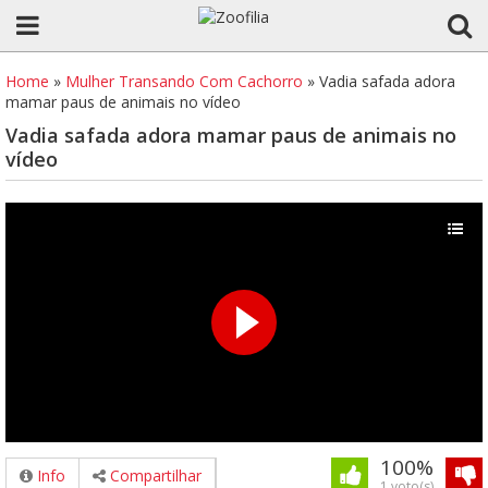
Home
»
Mulher Transando Com Cachorro
»
Vadia safada adora
mamar paus de animais no vídeo
Vadia safada adora mamar paus de animais no
vídeo
100%
Info
Compartilhar
1 voto(s)