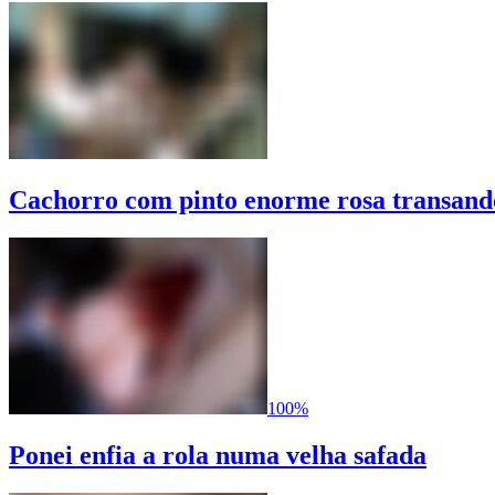
Cachorro com pinto enorme rosa transando
100%
Ponei enfia a rola numa velha safada