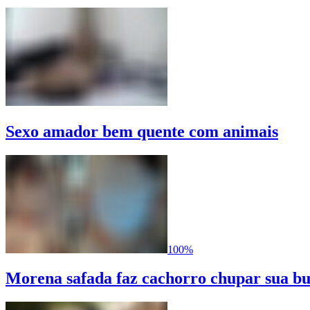
Sexo amador bem quente com animais
100%
Morena safada faz cachorro chupar sua b