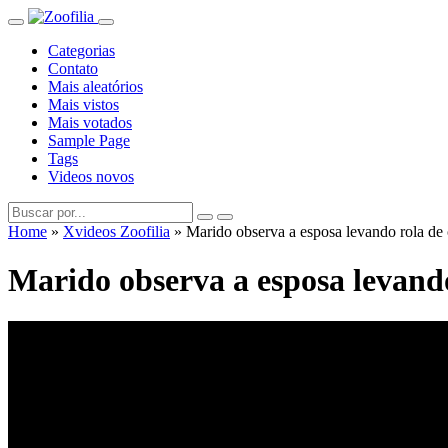
Categorias
Contato
Mais aleatórios
Mais vistos
Mais votados
Sample Page
Tags
Videos novos
Home
»
Xvideos Zoofilia
»
Marido observa a esposa levando rola de
Marido observa a esposa levando