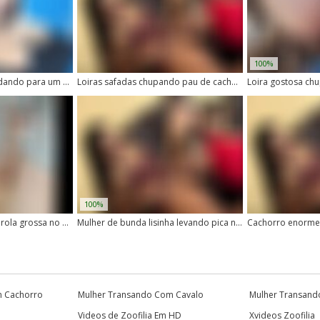
100%
Duas vadias gostosas dando para um cachorro com pau grande
Loiras safadas chupando pau de cachorro peladas
100%
Bucetuda gostosa leva rola grossa no meio da buceta
Mulher de bunda lisinha levando pica na buceta
m Cachorro
Mulher Transando Com Cavalo
Mulher Transand
Videos de Zoofilia Em HD
Xvideos Zoofilia