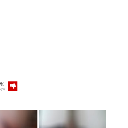
0%
(s)