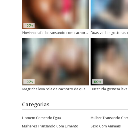
100%
Novinha safada transando com cachorro de pau grande
100%
100%
Magrinha leva rola de cachorro de quatro
Categorias
Homem Comendo Égua
Mulher Transando Co
Mulheres Transando Com Jumento
Sexo Com Animais