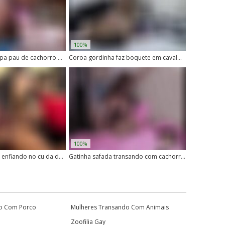
100%
Loira gostosa chupa pau de cachorro e depois senta com vontade
Coroa gordinha faz boquete em cavalos e cachorros
100%
Cachorro enorme enfiando no cu da dona vagabunda
Gatinha safada transando com cachorro no meio do mato
o Com Porco
Mulheres Transando Com Animais
Zoofilia Gay