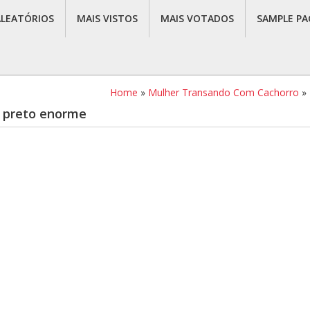
ALEATÓRIOS
MAIS VISTOS
MAIS VOTADOS
SAMPLE PA
Home
»
Mulher Transando Com Cachorro
»
o preto enorme