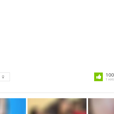
10
1 voto