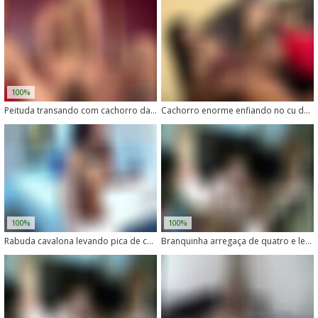
100%
Peituda transando com cachorro da raça husky tarado
Cachorro enorme enfiando no cu da dona vagabunda
100%
100%
Rabuda cavalona levando pica de cachorro com força
Branquinha arregaça de quatro e leva rola do cachorro no cu