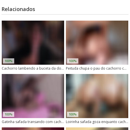
Relacionados
100%
100%
Cachorro lambendo a buceta da dona gostosa
Peituda chupa o pau do cachorro com vontade
100%
100%
Gatinha safada transando com cachorro no meio do mato
Loirinha safada goza enquanto cachorro lambe sua buceta