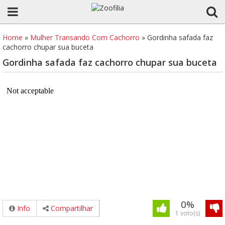
Home
»
Mulher Transando Com Cachorro
»
Gordinha safada faz
cachorro chupar sua buceta
Gordinha safada faz cachorro chupar sua buceta
0%
Info
Compartilhar
1 voto(s)