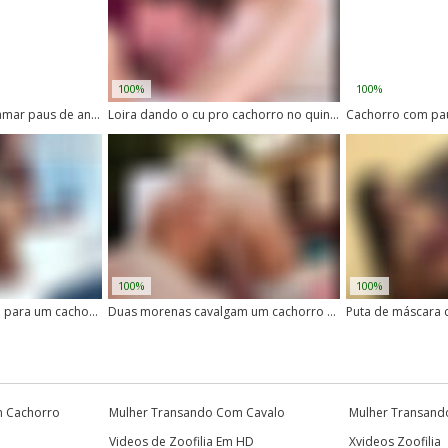
100%
100%
Vadia safada adora mamar paus de animais no vídeo
Loira dando o cu pro cachorro no quintal
100%
100%
Duas putas dando o cu para um cachorro peludo
Duas morenas cavalgam um cachorro enquanto transam sem parar
m Cachorro
Mulher Transando Com Cavalo
Mulher Transand
Videos de Zoofilia Em HD
Xvideos Zoofilia