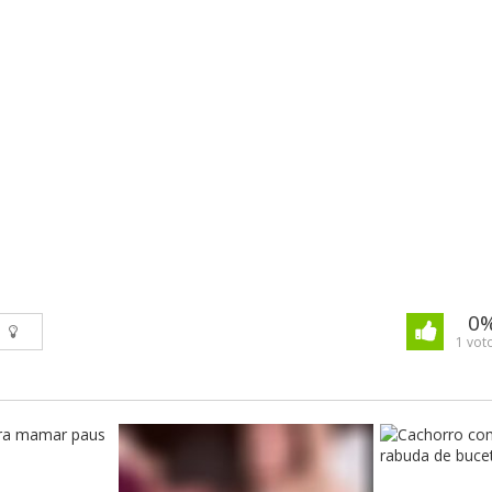
0
1 voto