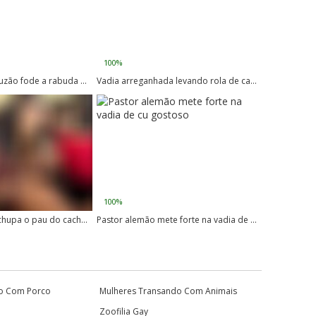
100%
Cachorro com pauzão fode a rabuda de buceta grande
Vadia arreganhada levando rola de cachorro de quatro
100%
Puta de máscara chupa o pau do cachorro até ele explodir de tesão
Pastor alemão mete forte na vadia de cu gostoso
o Com Porco
Mulheres Transando Com Animais
Zoofilia Gay