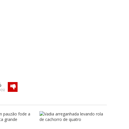
%
(s)