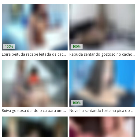
100%
100%
Loira peituda recebe leitada de cachorro na buceta
Rabuda sentando gostoso no cachorro marrom
100%
Ruiva gostosa dando o cu para um cachorro
Novinha sentando forte na pica do cachorro no vídeo vazado