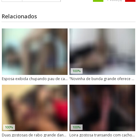
Relacionados
100%
Esposa exibida chupando pau de cachorro enquanto é filmada
“Novinha de bunda grande oferece a buceta para o cachorro lamber”
100%
100%
Duas gostosas de rabo grande dando pra um cachorro no meio do sexo
Loira gostosa transando com cachorro golden de quatro